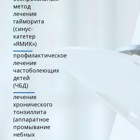
метод
лечения
гайморита
(синус-
катетер
«ЯМИК»)
профилактическое
лечение
частоболеющих
детей
(ЧБД)
лечение
хронического
тонзиллита
(аппаратное
промывание
небных