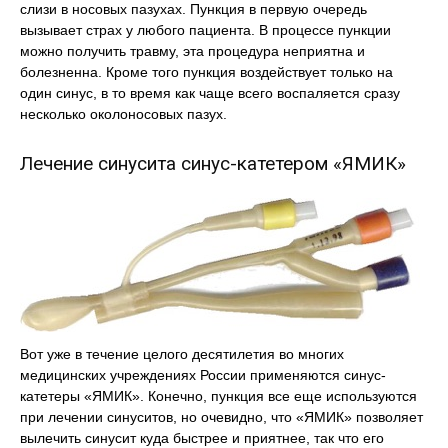
слизи в носовых пазухах. Пункция в первую очередь
вызывает страх у любого пациента. В процессе пункции
можно получить травму, эта процедура неприятна и
болезненна. Кроме того пункция воздействует только на
один синус, в то время как чаще всего воспаляется сразу
несколько околоносовых пазух.
Лечение синусита синус-катетером «ЯМИК»
Вот уже в течение целого десятилетия во многих
медицинских учреждениях России применяются синус-
катетеры «ЯМИК». Конечно, пункция все еще используются
при лечении синуситов, но очевидно, что «ЯМИК» позволяет
вылечить синусит куда быстрее и приятнее, так что его