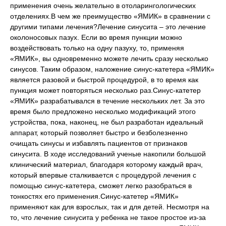
применения очень желательно в отоларингологических
отделениях.В чем же преимущество «ЯМИК» в сравнении с
другими типами лечения?Лечение синусита – это лечение
околоносовых пазух. Если во время пункции можно
воздействовать только на одну пазуху, то, применяя
«ЯМИК», вы одновременно можете лечить сразу несколько
синусов. Таким образом, наложение синус-катетера «ЯМИК»
является разовой и быстрой процедурой, в то время как
пункция может повторяться несколько раз.Синус-катетер
«ЯМИК» разрабатывался в течение нескольких лет. За это
время было предложено несколько модификаций этого
устройства, пока, наконец, не был разработан идеальный
аппарат, который позволяет быстро и безболезненно
очищать синусы и избавлять пациентов от признаков
синусита. В ходе исследований ученые накопили большой
клинический материал, благодаря которому каждый врач,
который впервые сталкивается с процедурой лечения с
помощью синус-катетера, сможет легко разобраться в
тонкостях его применения.Синус-катетер «ЯМИК»
применяют как для взрослых, так и для детей. Несмотря на
то, что лечение синусита у ребенка не такое простое из-за